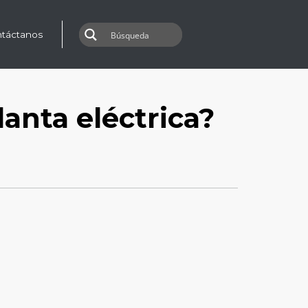
táctanos
anta eléctrica?