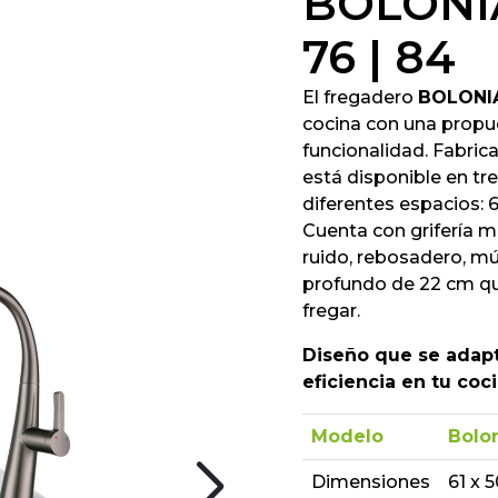
BOLONIA
76 | 84
El fregadero
BOLONI
cocina con una propu
funcionalidad. Fabric
está disponible en t
diferentes espacios: 
Cuenta con grifería 
ruido, rebosadero, mú
profundo de 22 cm q
fregar.
Diseño que se adapta
eficiencia en tu coci
Modelo
Bolon
Dimensiones
61 x 5