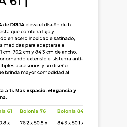
 61 |
A
de
DRIJA
eleva el diseño de tu
esta que combina lujo y
ado en acero inoxidable satinado,
res medidas para adaptarse a
61 cm, 76.2 cm y 84.3 cm de ancho.
monomando extensible, sistema anti-
ltiples accesorios y un diseño
ue brinda mayor comodidad al
 a ti. Más espacio, elegancia y
na.
ia 61
Bolonia 76
Bolonia 84
0.8 x
76.2 x 50.8 x
84.3 x 50.1 x