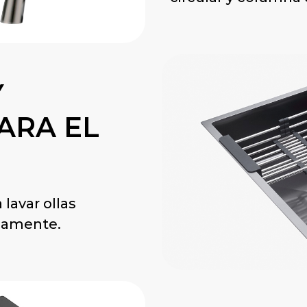
Y
ARA EL
lavar ollas
damente.