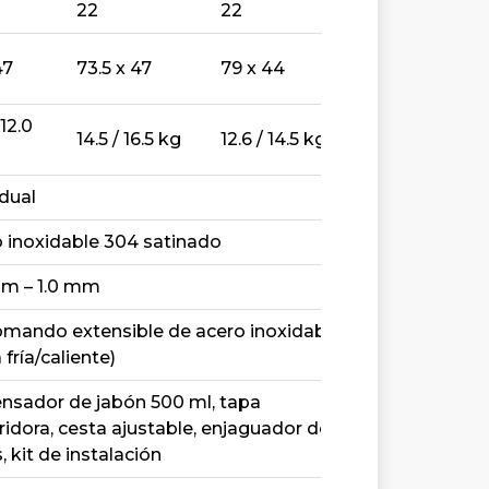
22
22
47
73.5 x 47
79 x 44
 12.0
14.5 / 16.5 kg
12.6 / 14.5 kg
idual
 inoxidable 304 satinado
mm – 1.0 mm
ando extensible de acero inoxidable
 fría/caliente)
nsador de jabón 500 ml, tapa
ridora, cesta ajustable, enjaguador de
, kit de instalación