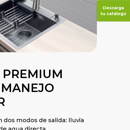
Descarga
tu catálogo
A PREMIUM
 MANEJO
R
n dos modos de salida: lluvia
de agua directa.