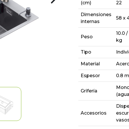
(cm)
22
Dimensiones
58 x 
internas
10.0 /
Peso
kg
Tipo
Indiv
Material
Acero
Espesor
0.8 
Monom
Grifería
(agua
Dispe
Accesorios
escur
vasos