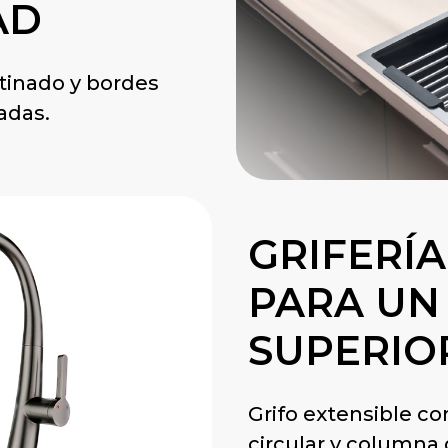
AD
tinado y bordes
adas.
GRIFERÍ
PARA UN
SUPERIO
Grifo extensible co
circular y columna 