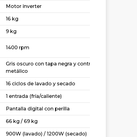
Motor inverter
16 kg
9 kg
1400 rpm
Gris oscuro con tapa negra y control
metálico
16 ciclos de lavado y secado
1 entrada (fría/caliente)
Pantalla digital con perilla
66 kg / 69 kg
900W (lavado) / 1200W (secado)