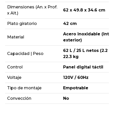
Dimensiones (An. x Prof.
62 x 49.8 x 34.6 cm
x Alt.)
Plato giratorio
42 cm
Acero inoxidable (inter
Material
exterior)
62 L / 25 L netos (2.2 pi
Capacidad | Peso
22.3 kg
Control
Panel digital táctil
Voltaje
120V / 60Hz
Tipo de montaje
Empotrable
Convección
No