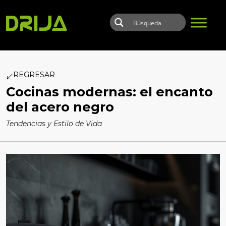
Skip to main content
REGRESAR
Cocinas modernas: el encanto
del acero negro
Tendencias y Estilo de Vida