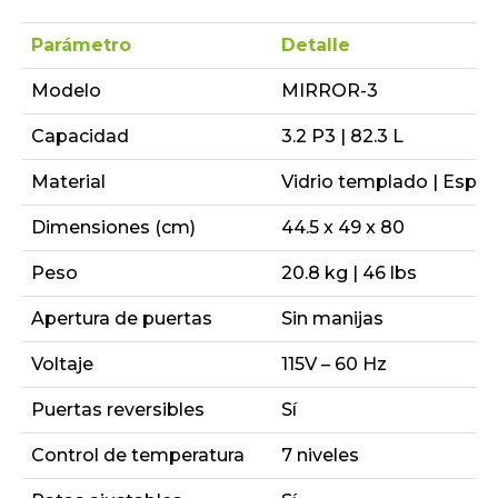
Parámetro
Detalle
Modelo
MIRROR-3
Capacidad
3.2 P3 | 82.3 L
Material
Vidrio templado | Espej
Dimensiones (cm)
44.5 x 49 x 80
Peso
20.8 kg | 46 lbs
Apertura de puertas
Sin manijas
Voltaje
115V – 60 Hz
Puertas reversibles
Sí
Control de temperatura
7 niveles